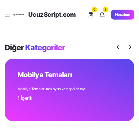
0
9
UcuzScript.com
Hesabım
Diğer
Kategoriler
Mobilya Temaları
Mobilya Temaları adlı oyun kategori detayı
1 İçerik