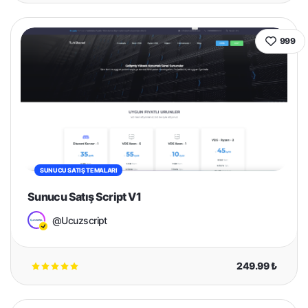
999
SUNUCU SATIŞ TEMALARI
Sunucu Satış Script V1
@Ucuzscript
249.99 ₺