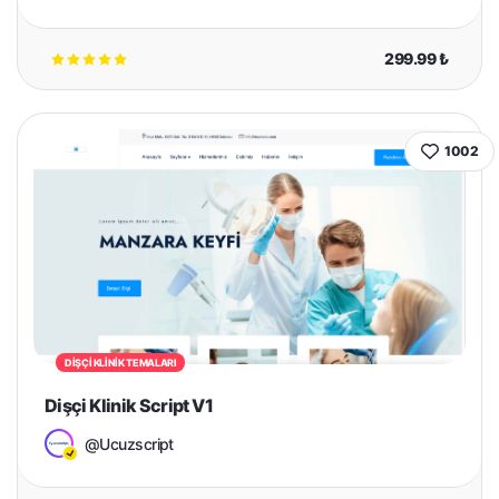
299.99 ₺
1002
DIŞÇI KLINIK TEMALARI
Dişçi Klinik Script V1
@Ucuzscript