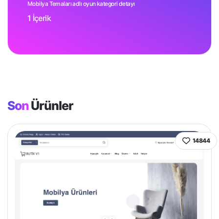
Mobilya Temaları adlı oyun kategori detayı
1 İçerik
Son
Ürünler
14844