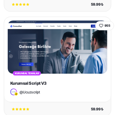
59.99 ₺
955
KURUMSAL TEMALAR
Kurumsal Script V3
@Ucuzscript
59.99 ₺