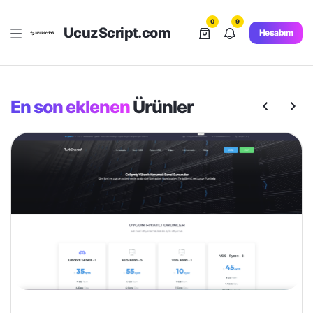
0
9
UcuzScript.com
Hesabım
En son eklenen
Ürünler