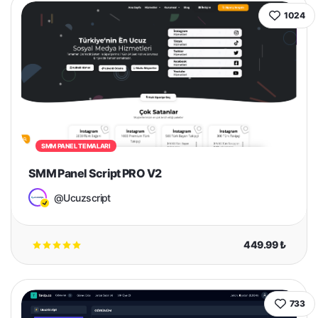
1024
SMM PANEL TEMALARI
SMM Panel Script PRO V2
@Ucuzscript
449.99 ₺
733