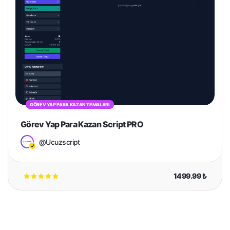
GÖREV YAP PARA KAZAN TEMALARI
Görev Yap Para Kazan Script PRO
@Ucuzscript
1499.99 ₺