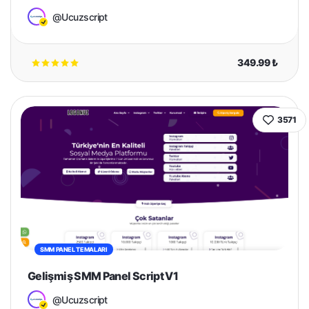
@Ucuzscript
349.99 ₺
3571
SMM PANEL TEMALARI
Gelişmiş SMM Panel Script V1
@Ucuzscript