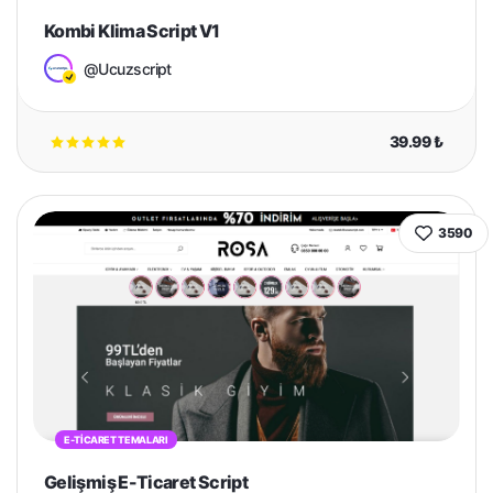
Kombi Klima Script V1
@Ucuzscript
39.99 ₺
3590
E-TICARET TEMALARI
Gelişmiş E-Ticaret Script